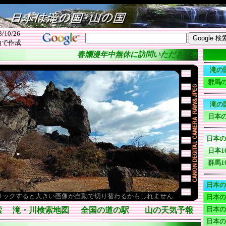
3/10/26
 以内で作成
春爛漫年中無休に訪問いただき、有難うござ
滝の
群馬の
滝の
日本の
日本の
日本1
群馬1
日本の
リックすると大きい画像が自動で切り替わるかもしれません
日本の
日本の
索
滝・川検索地図
全国の道の駅
山の天気予報
日本の