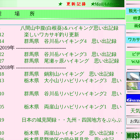
★
★MailAddress
観光･
程
場 所
特選
画
5/23 八間山中腹(白根葵)＆ハイキング思い出記録
1/12 楽しいワカサギ釣り更新
ワカサ
9/14 群馬県 谷川岳ハイキング4 思い出記録
2019年 --------------------------------
6/22 群馬県 谷川岳ハイキング3 思い出記録
ビデ
5/27 群馬県 尾瀬ヶ原ハイキング 思い出記録
WA
2018年 --------------------------------
9/18 群馬県 鍋割山ハイキング 思い出記録
9/13 栃木県 大小山リハビリハイキング3 思い
9/10 群馬県 谷川岳リハビリハイキング2 思い
9/05 栃木県 両崖山リハビリハイキング1 思い
天気
8/19 日本の城見聞録・・九州・四国地方をぶらぶ
3/10 栃木県 両崖山ハイキング 思い出記録・・
2/26 栃木県星野地区の節分草見学 思い出記