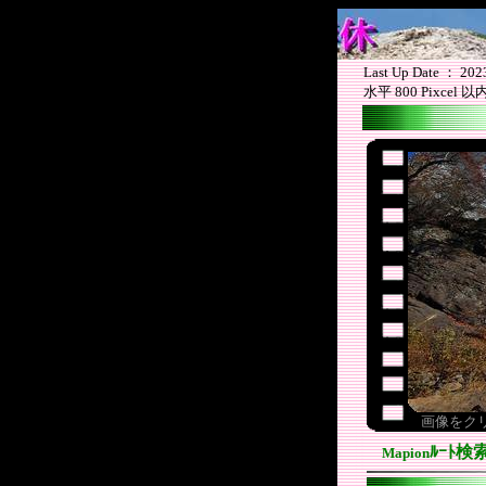
Last Up Date ： 202
水平 800 Pixcel
画像をク
ﾙｰﾄ検
Mapion