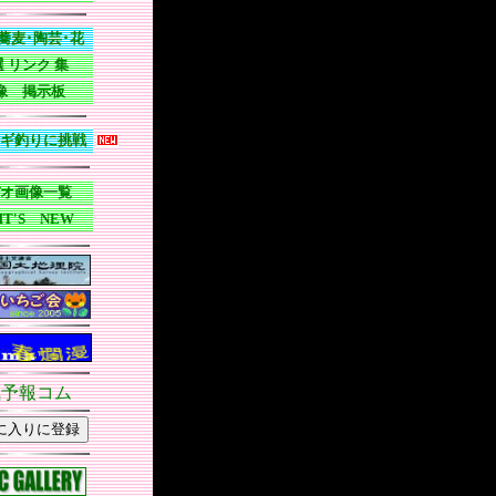
・・
ホームページの
蕎麦･陶芸･花
 リンク 集
像 掲示板
ギ釣りに挑戦
オ画像一覧
HT'S NEW
予報コム