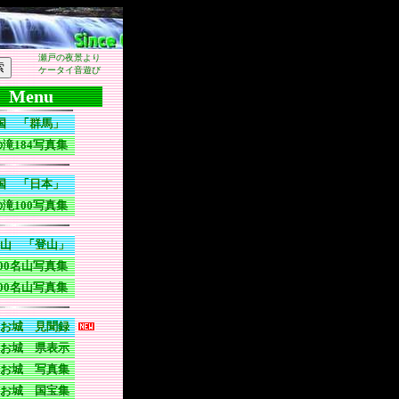
瀬戸の夜景より
ケータイ音遊び
Menu
います。群馬県の滝、日本の滝巡りおよび日本の山巡りをしている
国 「群馬」
滝184写真集
国 「日本」
滝100写真集
山 「登山」
00名山写真集
00名山写真集
お城 見聞録
お城 県表示
お城 写真集
お城 国宝集